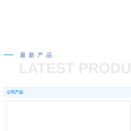
河流湖泊水质环
境监测解决方案
最 新 产 品
LATEST PROD
公司产品
地下水水质监测