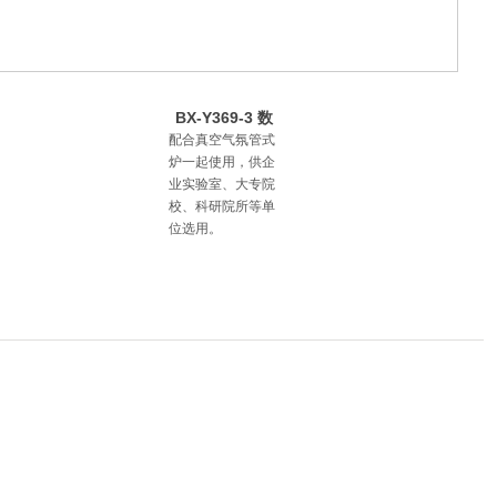
BX-Y369-3 数
显质量流量控制
配合真空气氛管式
系
炉一起使用，供企
业实验室、大专院
校、科研院所等单
位选用。