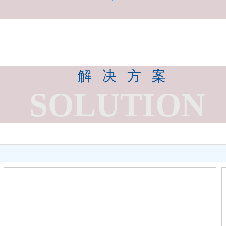
解 决 方 案
SOLUTION