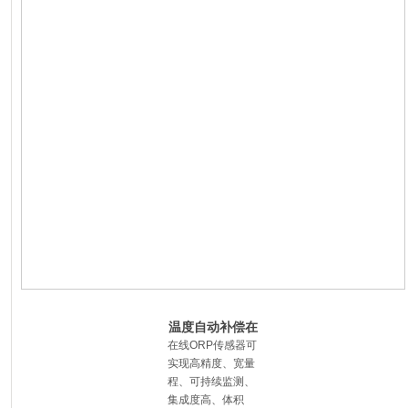
方案
污水水质在线监
测系统解决方案
温度自动补偿在
线式ORP监测仪
在线ORP传感器可
定做制造商
实现高精度、宽量
程、可持续监测、
集成度高、体积