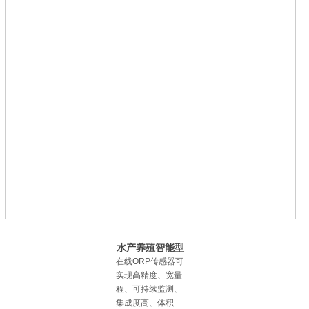
线监测系统解决
方案
水质监测系统解
决方案（综合
水产养殖智能型
版）
在线式ORP监测
在线ORP传感器可
仪
实现高精度、宽量
程、可持续监测、
集成度高、体积