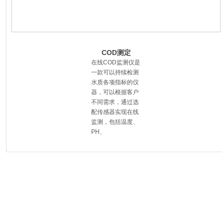
COD测定
仪,COD快速检
在线COD监测仪是
测仪,水质分析
一款可以持续检测
水质各项指标的仪
器，可以根据客户
不同需求，通过选
配传感器实现在线
监测，包括温度、
PH、