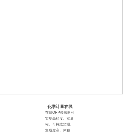
线监测解决方案
乡镇农村饮用水
水质监测整体解
化学计量在线
决方案
ORP传感器制造
在线ORP传感器可
商 氧化还原
实现高精度、宽量
程、可持续监测、
集成度高、体积