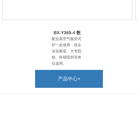
BX-Y369-4 数
显质量流量控制
配合真空气氛管式
炉一起使用，供企
业实验室、大专院
校、科研院所等单
位选用。
产品中心+